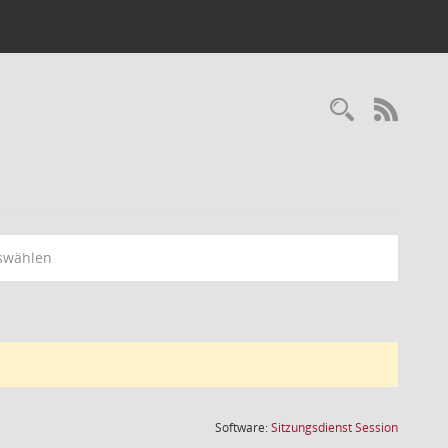
Recherc
RSS-
swählen
(Wird in
Software:
Sitzungsdienst
Session