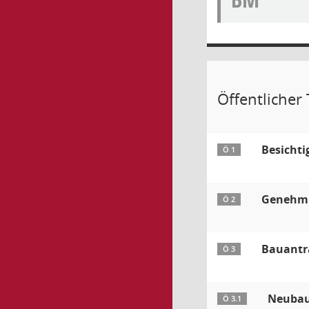
Öffentlicher 
Besichti
Ö 1
Genehmig
Ö 2
Bauantr
Ö 3
Neubau
Ö 3.1