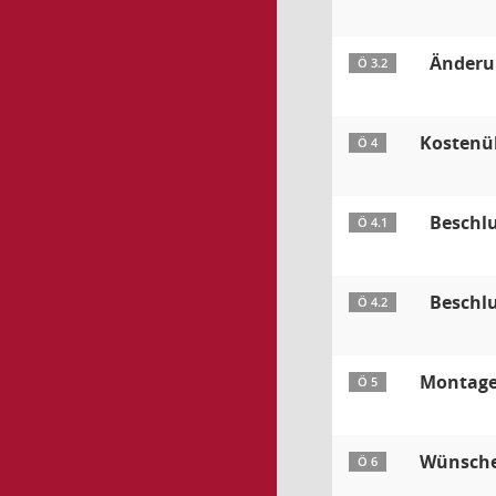
Änderu
Ö 3.2
Kostenü
Ö 4
Beschl
Ö 4.1
Beschlu
Ö 4.2
Montage
Ö 5
Wünsche
Ö 6