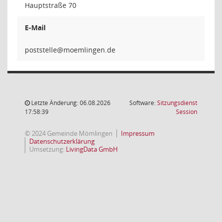
Hauptstraße 70
E-Mail
ellet
Letzte Änderung: 06.08.2026
Software:
Sitzungsdienst
(Wird in
17:58:39
Session
© 2024 Gemeinde Mömlingen
Impressum
Datenschutzerklärung
Umsetzung:
LivingData GmbH