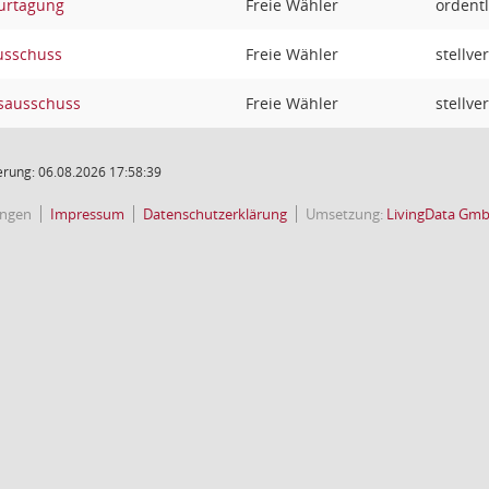
urtagung
Freie Wähler
ordentl
usschuss
Freie Wähler
stellve
sausschuss
Freie Wähler
stellve
rung: 06.08.2026 17:58:39
ingen
Impressum
Datenschutzerklärung
Umsetzung:
LivingData Gm