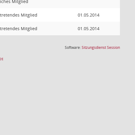
iches Mitglied
rtretendes Mitglied
01.05.2014
rtretendes Mitglied
01.05.2014
(Wird in
Software:
Sitzungsdienst
Session
bH