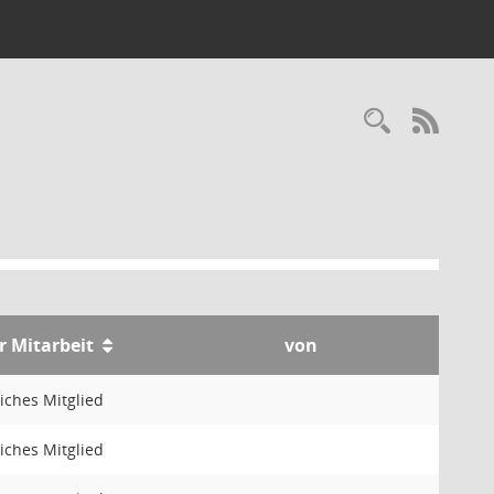
Recherc
RSS-
r Mitarbeit
von
iches Mitglied
iches Mitglied