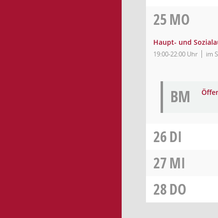
25
MO
Haupt- und Sozial
19:00-22:00 Uhr
im S
BM
Öffe
26
DI
27
MI
28
DO