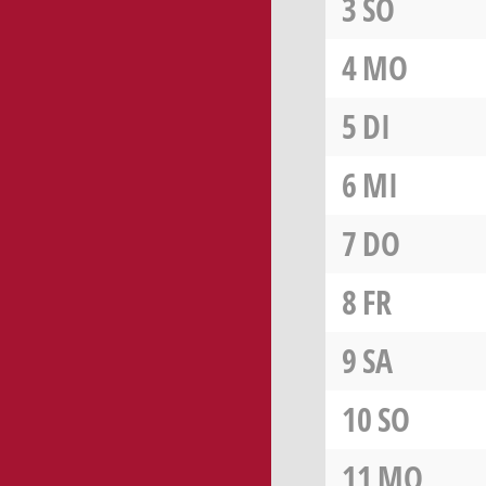
3
SO
4
MO
5
DI
6
MI
7
DO
8
FR
9
SA
10
SO
11
MO