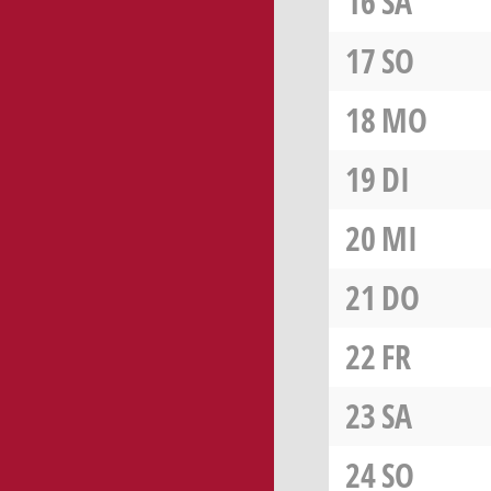
16
SA
17
SO
18
MO
19
DI
20
MI
21
DO
22
FR
23
SA
24
SO