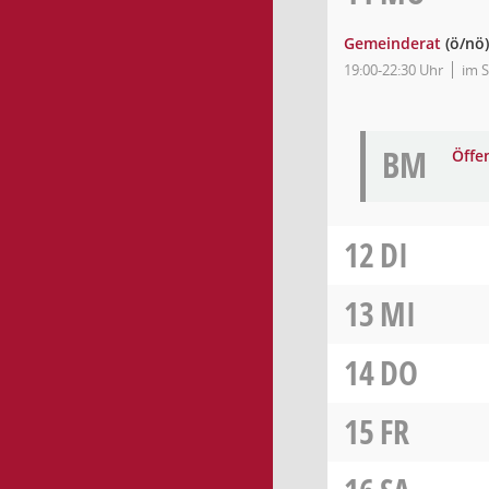
Gemeinderat
(ö/nö)
19:00-22:30 Uhr
im S
BM
Öffe
12
DI
13
MI
14
DO
15
FR