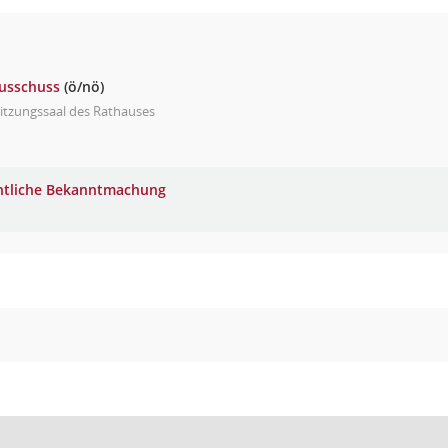
ausschuss
(ö/nö)
itzungssaal des Rathauses
ntliche Bekanntmachung