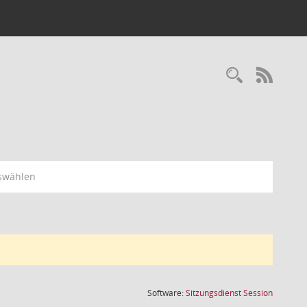
Recherc
RSS-
swählen
(Wird in
Software:
Sitzungsdienst
Session