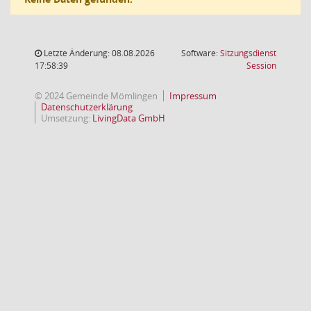
Letzte Änderung: 08.08.2026
Software:
Sitzungsdienst
(Wird in
17:58:39
Session
© 2024 Gemeinde Mömlingen
Impressum
Datenschutzerklärung
Umsetzung:
LivingData GmbH