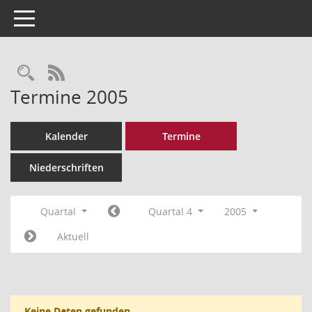
Toggle navigation
Rechercheauswahl
RSS-Feed
Termine 2005
Kalender
Termine
Niederschriften
Quartal
Quartal 4
2005
Aktuell
Keine Daten gefunden.