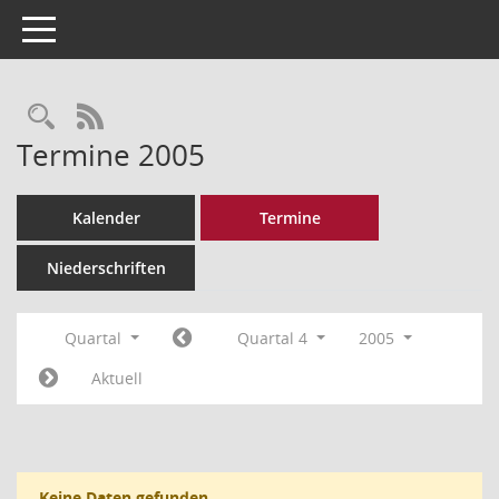
Toggle navigation
Rechercheauswahl
RSS-Feed
Termine 2005
Kalender
Termine
Niederschriften
Quartal
Quartal 4
2005
Aktuell
Keine Daten gefunden.