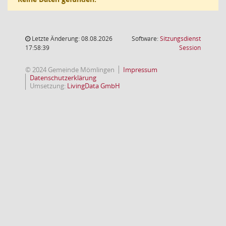
Letzte Änderung: 08.08.2026
Software:
Sitzungsdienst
(Wird in
17:58:39
Session
© 2024 Gemeinde Mömlingen
Impressum
Datenschutzerklärung
Umsetzung:
LivingData GmbH