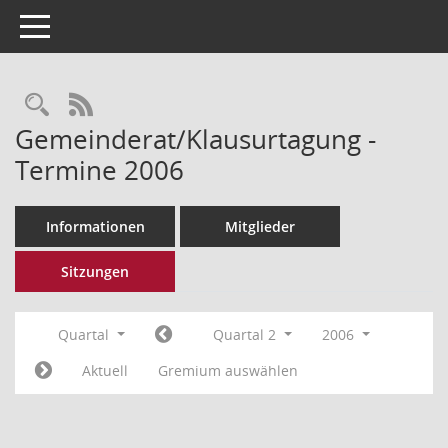
Toggle navigation
Rechercheauswahl
RSS-Feed
Gemeinderat/Klausurtagung -
Termine 2006
Informationen
Mitglieder
Sitzungen
Quartal
Quartal 2
2006
Aktuell
Gremium auswählen