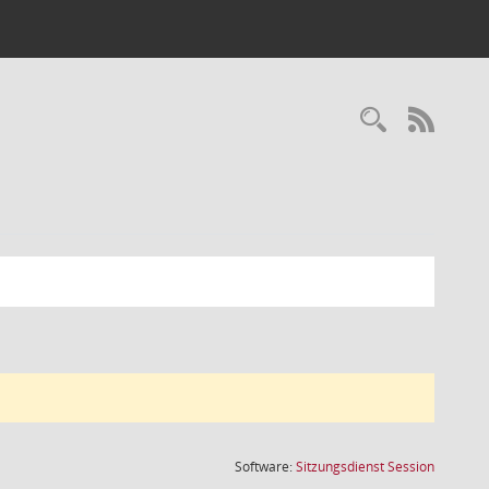
Recherc
RSS-
(Wird in
Software:
Sitzungsdienst
Session