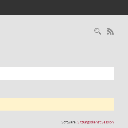
Recherc
RSS-
(Wird in
Software:
Sitzungsdienst
Session