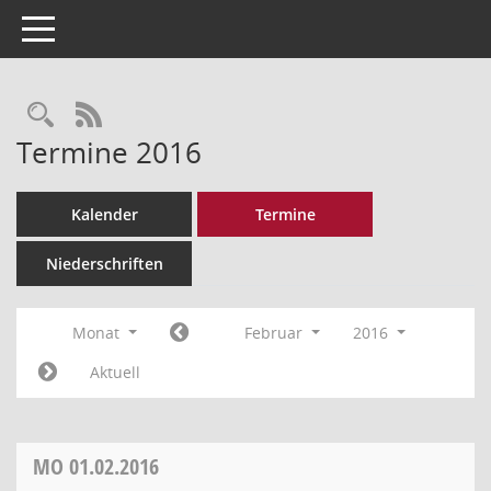
Toggle navigation
Rechercheauswahl
RSS-Feed
Termine 2016
Kalender
Termine
Niederschriften
Monat
Februar
2016
Aktuell
MO
01.02.2016