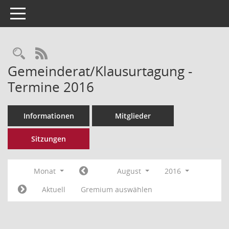
Toggle navigation
Rechercheauswahl
RSS-Feed
Gemeinderat/Klausurtagung -
Termine 2016
Informationen
Mitglieder
Sitzungen
Monat
August
2016
Aktuell
Gremium auswählen