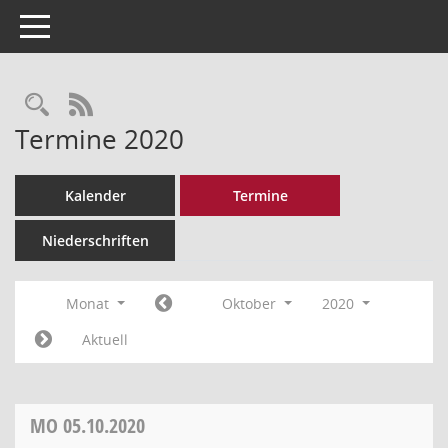
Toggle navigation
Rechercheauswahl
RSS-Feed
Termine 2020
Kalender
Termine
Niederschriften
Monat
Oktober
2020
Aktuell
MO
05.10.2020