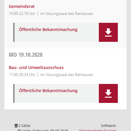
Gemeinderat
19:00-22:10 Uhr
im Sitzungssaal des Rathauses
Öffentliche Bekanntmachung
MO
19.10.2020
Bau- und Umweltausschuss
17:00-20:33 Uhr
im Sitzungssaal des Rathauses
Öffentliche Bekanntmachung
2 Sätze
Software:
(Wird in
Letzte Änderung: 08.08.2026
Sitzungsdienst
Session