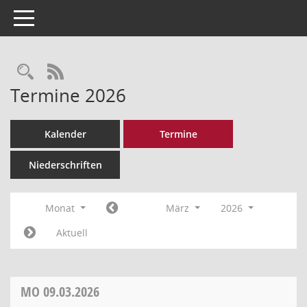
Toggle navigation
Rechercheauswahl
RSS-Feed
Termine 2026
Kalender
Termine
Niederschriften
Monat
März
2026
Aktuell
MO
09.03.2026