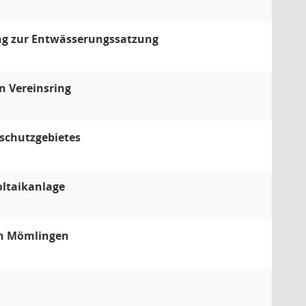
ng zur Entwässerungssatzung
n Vereinsring
rschutzgebietes
oltaikanlage
in Mömlingen