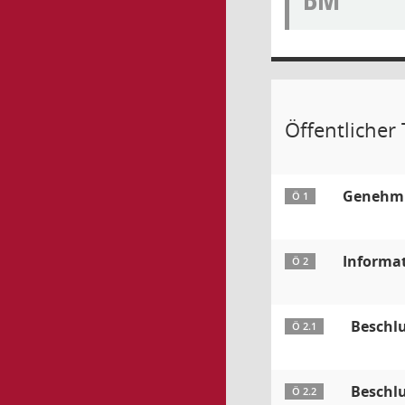
Öffentlicher 
Genehmig
Ö 1
Informa
Ö 2
Beschl
Ö 2.1
Beschlu
Ö 2.2