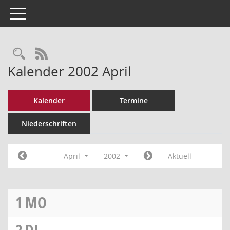
Toggle navigation
Rechercheauswahl
RSS-Feed
Kalender 2002 April
Kalender
Termine
Niederschriften
April
2002
Aktuell
1
MO