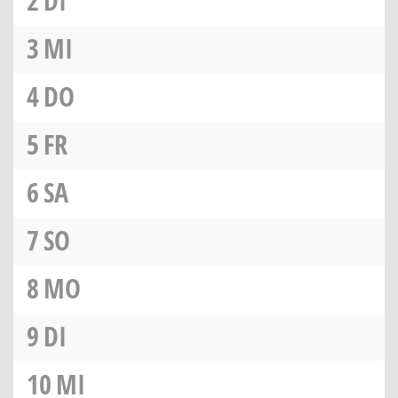
2
DI
3
MI
4
DO
5
FR
6
SA
7
SO
8
MO
9
DI
10
MI