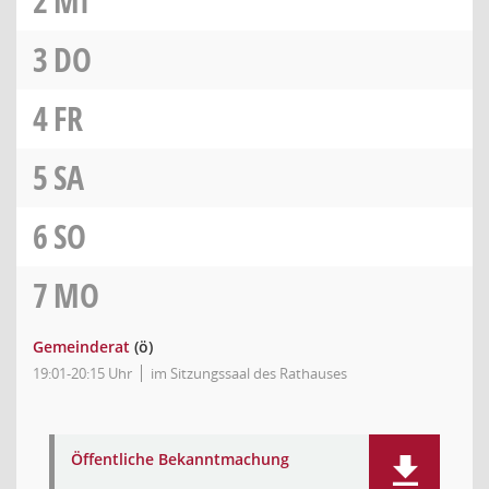
2
MI
3
DO
4
FR
5
SA
6
SO
7
MO
Gemeinderat
(ö)
19:01-20:15 Uhr
im Sitzungssaal des Rathauses
Öffentliche Bekanntmachung