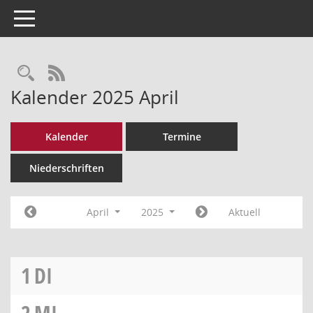
Toggle navigation
Rechercheauswahl
RSS-Feed
Kalender 2025 April
Kalender
Termine
Niederschriften
April
2025
Aktuell
1
DI