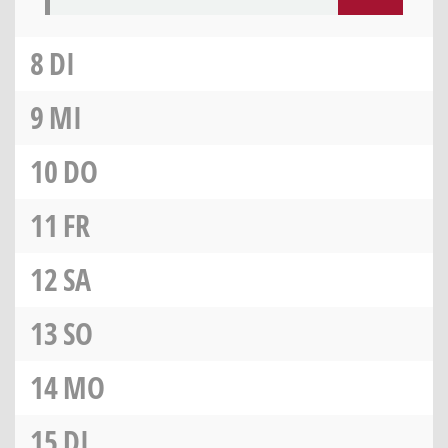
8
DI
9
MI
10
DO
11
FR
12
SA
13
SO
14
MO
15
DI