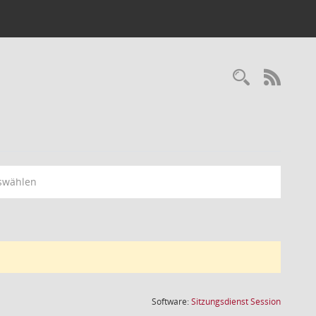
Recherc
RSS-
swählen
(Wird in
Software:
Sitzungsdienst
Session