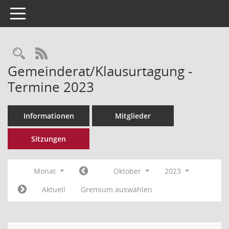
Toggle navigation
Rechercheauswahl
RSS-Feed
Gemeinderat/Klausurtagung -
Termine 2023
Informationen
Mitglieder
Sitzungen
Monat
Oktober
2023
Aktuell
Gremium auswählen