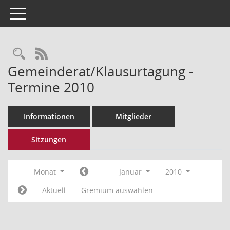
Toggle navigation
Rechercheauswahl
RSS-Feed
Gemeinderat/Klausurtagung -
Termine 2010
Informationen
Mitglieder
Sitzungen
Monat
Januar
2010
Aktuell
Gremium auswählen