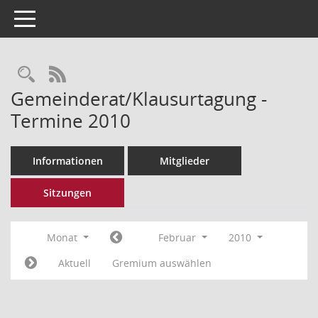
Toggle navigation
Rechercheauswahl
RSS-Feed
Gemeinderat/Klausurtagung -
Termine 2010
Informationen
Mitglieder
Sitzungen
Monat
Februar
2010
Aktuell
Gremium auswählen