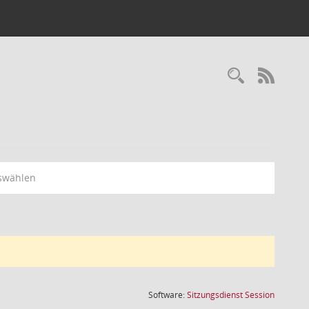
Recherc
RSS-
swählen
(Wird in
Software:
Sitzungsdienst
Session