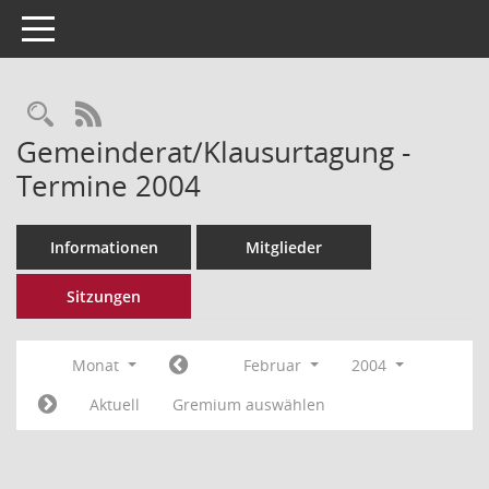
Toggle navigation
Rechercheauswahl
RSS-Feed
Gemeinderat/Klausurtagung -
Termine 2004
Informationen
Mitglieder
Sitzungen
Monat
Februar
2004
Aktuell
Gremium auswählen