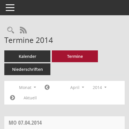
Toggle navigation
Rechercheauswahl
RSS-Feed
Termine 2014
Kalender
Termine
Niederschriften
Monat
April
2014
Aktuell
MO
07.04.2014