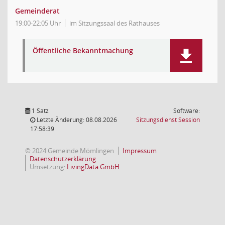
Gemeinderat
19:00-22:05 Uhr
im Sitzungssaal des Rathauses
Öffentliche Bekanntmachung
1 Satz
Software:
(Wird in
Letzte Änderung: 08.08.2026
Sitzungsdienst
Session
17:58:39
© 2024 Gemeinde Mömlingen
Impressum
Datenschutzerklärung
Umsetzung:
LivingData GmbH