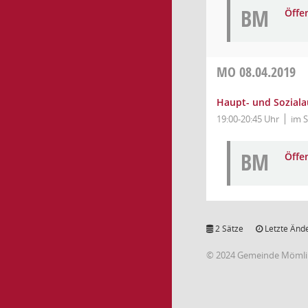
BM
Öffe
MO
08.04.2019
Haupt- und Sozial
19:00-20:45 Uhr
im S
BM
Öffe
2 Sätze
Letzte Ände
© 2024 Gemeinde Möml