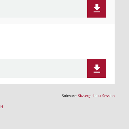
(Wird in
Software:
Sitzungsdienst
Session
bH