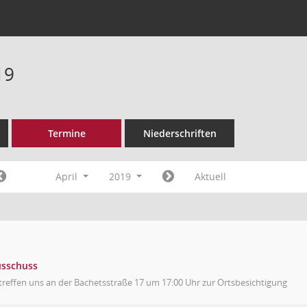
19
Termine
Niederschriften
April
2019
Aktuell
usschuss
treffen uns an der Bachetsstraße 17 um 17:00 Uhr zur Ortsbesichtigung