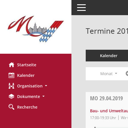
Toggle navigation
Termine 20
Kalender
Startseite
Monat
Kalender
Organisation
Dokumente
MO
29.04.2019
Recherche
Bau- und Umwelta
17:00-19:33 Uhr
Wir 