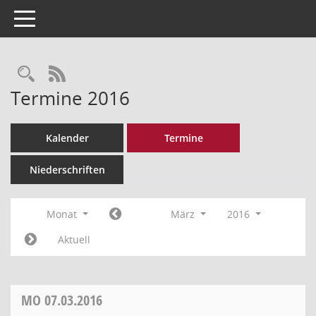
Toggle navigation
Rechercheauswahl
RSS-Feed
Termine 2016
Kalender
Termine
Niederschriften
Monat
März
2016
Aktuell
MO
07.03.2016