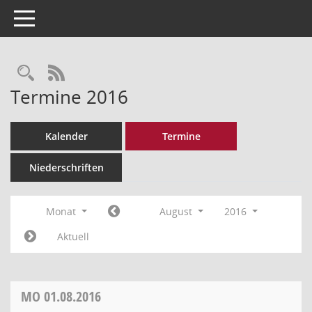
Toggle navigation
Rechercheauswahl
RSS-Feed
Termine 2016
Kalender
Termine
Niederschriften
Monat
August
2016
Aktuell
MO
01.08.2016