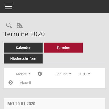
Toggle navigation
Rechercheauswahl
RSS-Feed
Termine 2020
Kalender
Termine
Niederschriften
Monat
Januar
2020
Aktuell
MO
20.01.2020