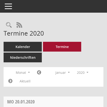
Toggle navigation
Rechercheauswahl
RSS-Feed
Termine 2020
Kalender
Termine
Niederschriften
Monat
Januar
2020
Aktuell
MO
20.01.2020