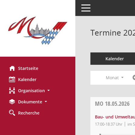
Toggle navigation
Termine 20
Kalender
Startseite
Monat
Kalender
Organisation
Dokumente
MO
18.05.2026
Recherche
Bau- und Umwelta
17:00-18:37 Uhr
im S