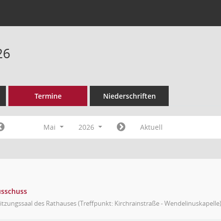
26
Termine
Niederschriften
Mai
2026
Aktuell
usschuss
itzungssaal des Rathauses (Treffpunkt: Kirchrainstraße - Wendelinuskapelle