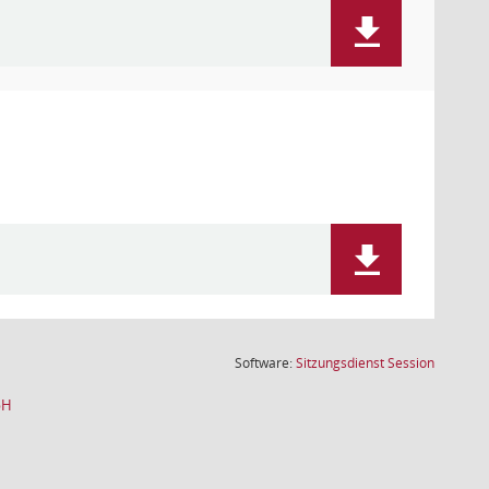
(Wird in
Software:
Sitzungsdienst
Session
bH