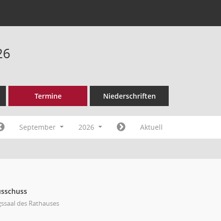
26
Termine
Niederschriften
September
2026
Aktuell
usschuss
gssaal des Rathauses