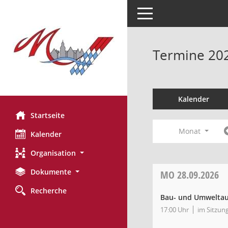
Toggle navigation
Termine 20
Kalender
Startseite
Monat
Kalender
Organisation
Dokumente
MO
28.09.2026
Recherche
Bau- und Umwelta
17:00 Uhr
im Sitzun