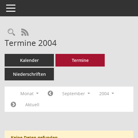
Toggle navigation
Rechercheauswahl
RSS-Feed
Termine 2004
Kalender
Termine
Niederschriften
Monat
September
2004
Aktuell
Keine Daten gefunden.