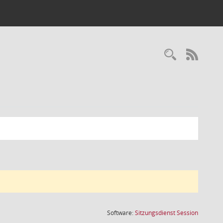
Recherc
RSS-
(Wird in
Software:
Sitzungsdienst
Session