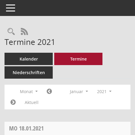
Toggle navigation
Rechercheauswahl
RSS-Feed
Termine 2021
Kalender
Termine
Niederschriften
Monat
Januar
2021
Aktuell
MO
18.01.2021