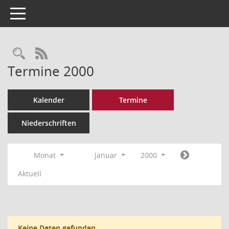
Toggle navigation
Rechercheauswahl
RSS-Feed
Termine 2000
Kalender
Termine
Niederschriften
Monat
Januar
2000
Aktuell
Keine Daten gefunden.