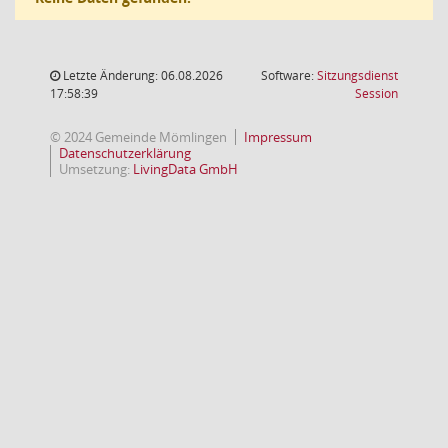
Letzte Änderung: 06.08.2026
Software:
Sitzungsdienst
(Wird in
17:58:39
Session
© 2024 Gemeinde Mömlingen
Impressum
Datenschutzerklärung
Umsetzung:
LivingData GmbH