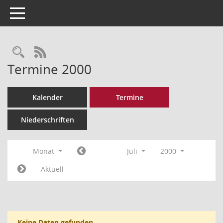
Toggle navigation
Rechercheauswahl
RSS-Feed
Termine 2000
Kalender
Termine
Niederschriften
Monat
Juli
2000
Aktuell
Keine Daten gefunden.