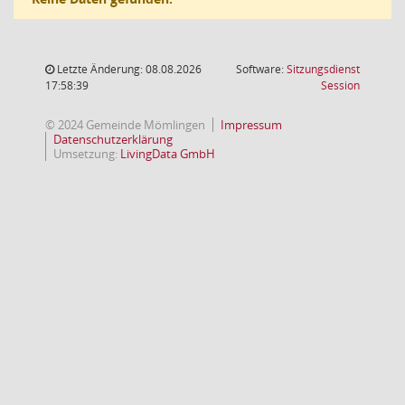
Letzte Änderung: 08.08.2026
Software:
Sitzungsdienst
(Wird in
17:58:39
Session
© 2024 Gemeinde Mömlingen
Impressum
Datenschutzerklärung
Umsetzung:
LivingData GmbH