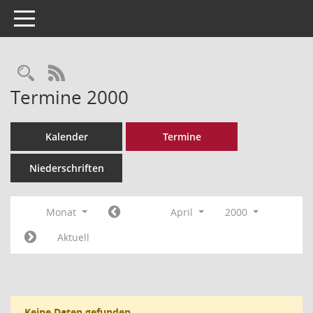
Toggle navigation
Rechercheauswahl
RSS-Feed
Termine 2000
Kalender
Termine
Niederschriften
Monat
April
2000
Aktuell
Keine Daten gefunden.