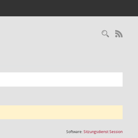
Recherc
RSS-
(Wird in
Software:
Sitzungsdienst
Session