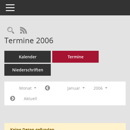
Toggle navigation
Rechercheauswahl
RSS-Feed
Termine 2006
Kalender
Termine
Niederschriften
Monat
Januar
2006
Aktuell
Keine Daten gefunden.