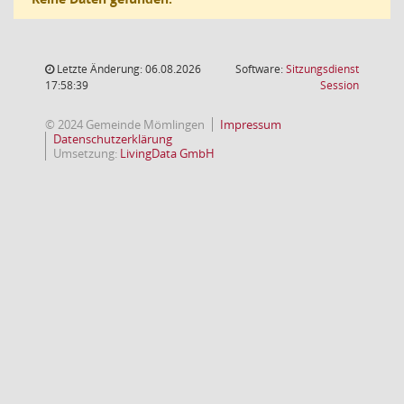
Letzte Änderung: 06.08.2026
Software:
Sitzungsdienst
(Wird in
17:58:39
Session
© 2024 Gemeinde Mömlingen
Impressum
Datenschutzerklärung
Umsetzung:
LivingData GmbH