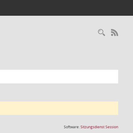
Recherc
RSS-
(Wird in
Software:
Sitzungsdienst
Session