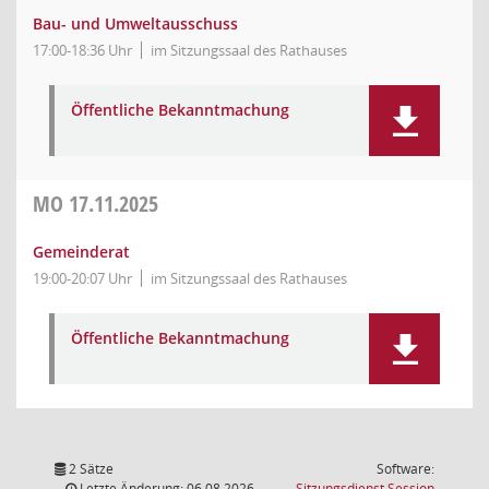
Bau- und Umweltausschuss
17:00-18:36 Uhr
im Sitzungssaal des Rathauses
Öffentliche Bekanntmachung
MO
17.11.2025
Gemeinderat
19:00-20:07 Uhr
im Sitzungssaal des Rathauses
Öffentliche Bekanntmachung
2 Sätze
Software:
(Wird in
Letzte Änderung: 06.08.2026
Sitzungsdienst
Session