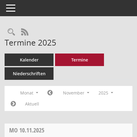
Toggle navigation
Rechercheauswahl
RSS-Feed
Termine 2025
Kalender
Termine
Niederschriften
Monat
November
2025
Aktuell
MO
10.11.2025