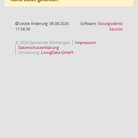
Letzte Änderung: 06.08.2026
Software:
Sitzungsdienst
(Wird in
17:58:39
Session
© 2024 Gemeinde Mömlingen
Impressum
Datenschutzerklärung
Umsetzung:
LivingData GmbH