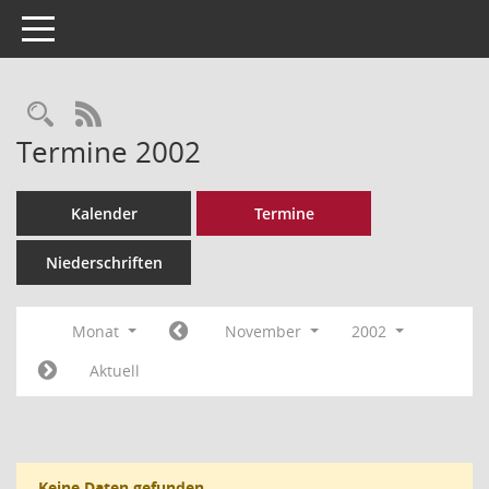
Toggle navigation
Rechercheauswahl
RSS-Feed
Termine 2002
Kalender
Termine
Niederschriften
Monat
November
2002
Aktuell
Keine Daten gefunden.