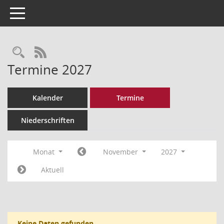
Toggle navigation
Rechercheauswahl
RSS-Feed
Termine 2027
Kalender
Termine
Niederschriften
Monat
November
2027
Aktuell
Keine Daten gefunden.