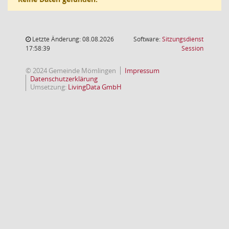
Letzte Änderung: 08.08.2026
Software:
Sitzungsdienst
(Wird in
17:58:39
Session
© 2024 Gemeinde Mömlingen
Impressum
Datenschutzerklärung
Umsetzung:
LivingData GmbH